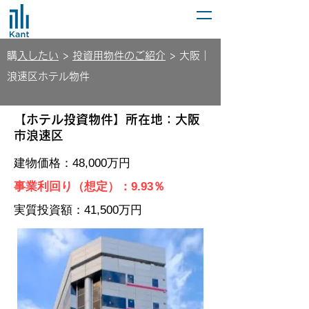
​
購入したい
>
投資用物件のご紹介
> 大阪｜
浪速区ホテル物件
【ホテル投資物件】所在地：大阪
市浪速区
​建物価格：48,000万円
事業​利回り（想定）：9.93％
​実質投資額：41,500万円