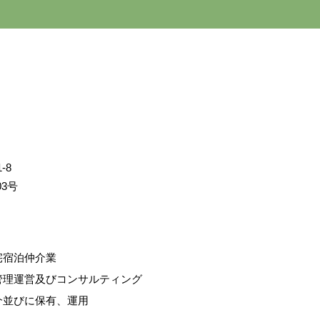
-8
03号
宅宿泊仲介業
管理運営及びコンサルティング
介並びに保有、運⽤