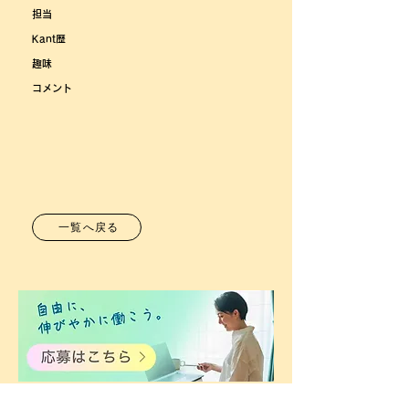
担当
Kant歴
趣味
​コメント
一覧へ戻る