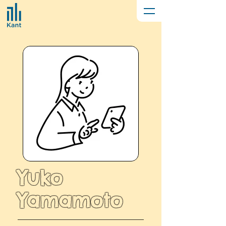
Yuko
Yamamoto