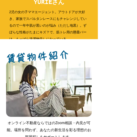
YURIEさん
2児の女の子ママエージェント。アウトドアが大好
き、家族でスパルタンレースにもチャレンジしてい
るので一年中肌が黒いのが悩み（ただし地黒）。ず
ぼらな性格がたまにキズ？で、筋トレ用の懸垂バー
は、もっぱら洗濯物干しになっている。
15分相談予約
​賃貸物件紹介
45分相談予約
オンライン不動産ならではのZoom相談・内見が可
能。場所を問わず、あなたの新生活を彩る理想のお