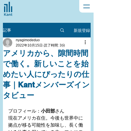
新規登録
記事
nyagimodeduo
2022年10月15日
読了時間: 3分
アメリカから、隙間時間
で働く。新しいことを始
めたい人にぴったりの仕
事｜Kantメンバーズイン
タビュー
プロフィール：
小田部
さん
現在アメリカ在住。今後も世界中に
拠点が移る可能性を加味し、長く働